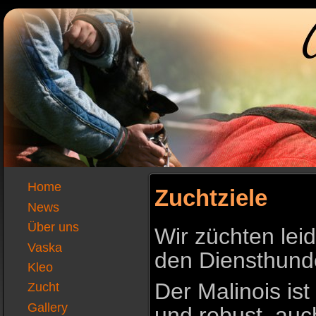
Home
Zuchtziele
News
Über uns
Wir züchten leid
Vaska
den Diensthunde
Kleo
Der Malinois is
Zucht
Gallery
und robust, auc