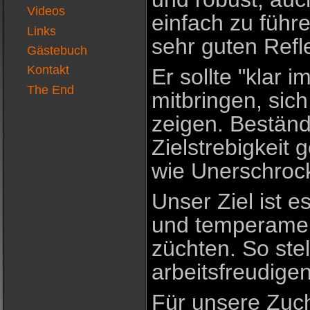
Videos
einfach zu führ
Links
sehr guten Refl
Gästebuch
Kontakt
Er sollte "klar 
The End
mitbringen, sic
zeigen. Beständ
Zielstrebigkeit
wie Unerschrock
Unser Ziel ist e
und temperament
züchten. So stel
arbeitsfreudige
Für unsere Zuc